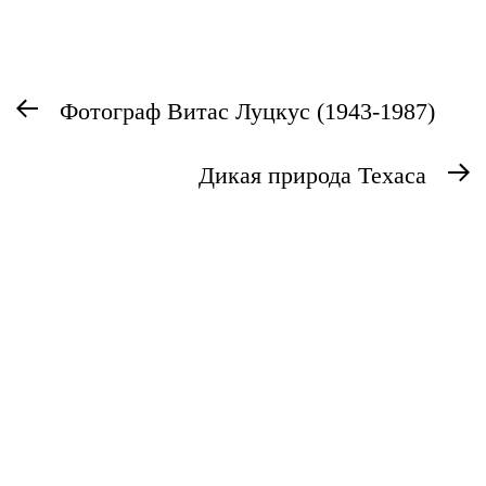
Навигация
Предыдущая
Фотограф Витас Луцкус (1943-1987)
по
запись:
записям
Дикая природа Техаса
С
з