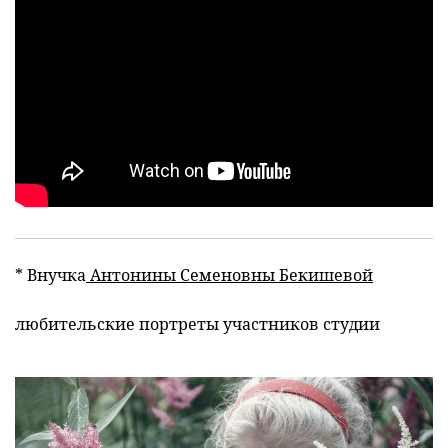
* Внучка
Антонины Семеновны Бекишевой
любительские портреты участников студии