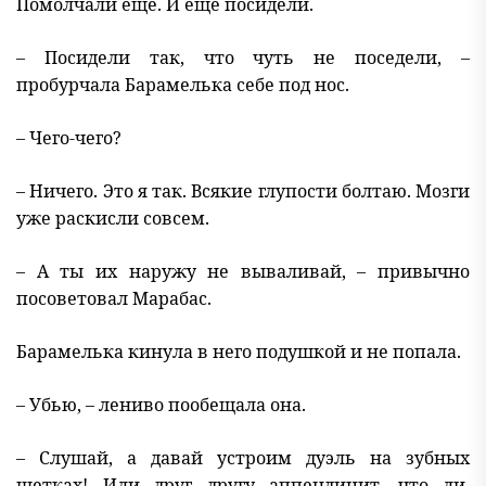
Помолчали ещё. И ещё посидели.
– Посидели так, что чуть не поседели, –
пробурчала Барамелька себе под нос.
– Чего-чего?
– Ничего. Это я так. Всякие глупости болтаю. Мозги
уже раскисли совсем.
– А ты их наружу не вываливай, – привычно
посоветовал Марабас.
Барамелька кинула в него подушкой и не попала.
– Убью, – лениво пообещала она.
– Слушай, а давай устроим дуэль на зубных
щетках! Или друг другу аппендицит, что ли,