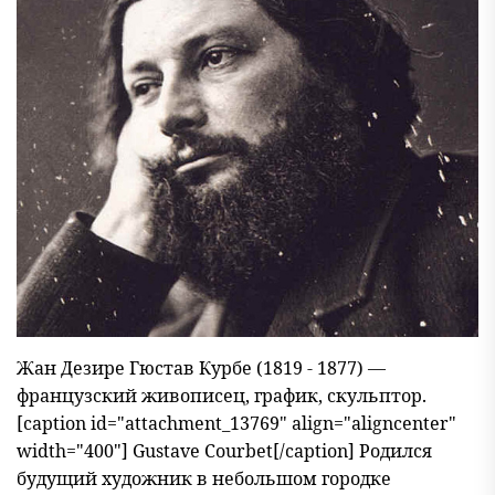
Жан Дезире Гюстав Курбе (1819 - 1877) —
французский живописец, график, скульптор.
[caption id="attachment_13769" align="aligncenter"
width="400"] Gustave Courbet[/caption] Родился
будущий художник в небольшом городке