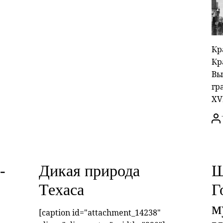
Кра
Кр
Вы
гр
XVI
-
Дикая природа
Щ
Техаса
Г
м
[caption id="attachment_14238"