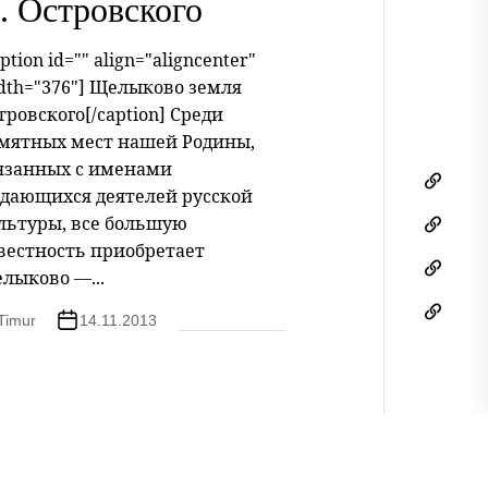
. Островского
ption id="" align="aligncenter"
dth="376"] Щелыково земля
тровского[/caption] Среди
мятных мест нашей Родины,
язанных с именами
Автор
дающихся деятелей русской
льтуры, все большую
Искусс
вестность приобретает
Фольк
лыково —...
Журна
Timur
14.11.2013