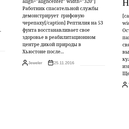
Н
align="aligncenter" width="320"]
Работник спасательной службы
демонстрирует грифовую
[ca
черепаху[/caption] Рептилия на 53
wi
.
фунта восстанавливает свое
Ос
здоровье в реабилитационном
па
центре дикой природы в
св
Хьюстоне после...
вы
ку
Jeweler
25.11.2016
из
Ще