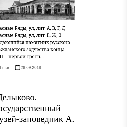
сные Ряды, ул, лит. А, В, Г, Д
асные Ряды, ул, лит. Е, Ж, З
дающийся памятник русского
ажданского зодчества конца
II - первой трети...
Timur
28.09.2018
елыково.
осударственный
узей-заповедник А.