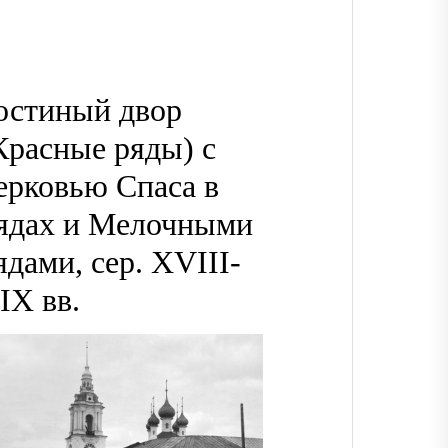
остиный двор
Красные ряды) с
ерковью Спаса в
ядах и Мелочными
ядами, сер. XVIII-
IX вв.