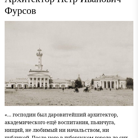
Фурсов
«… господин был даровитейший архитектор,
академического ещё воспитания, пьянчуга,
нищий, не любимый ни начальством, ни
публикой. После него в губернском городе до сих