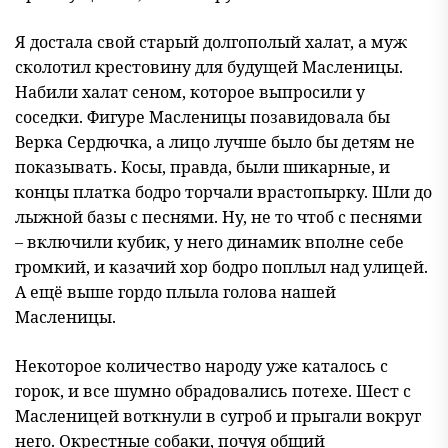
Я достала свой старый долгополый халат, а муж
сколотил крестовину для будущей Масленицы.
Набили халат сеном, которое выпросили у
соседки. Фигуре Масленицы позавидовала бы
Верка Сердючка, а лицо лучше было бы детям не
показывать. Косы, правда, были шикарные, и
концы платка бодро торчали врастопырку. Шли до
лыжной базы с песнями. Ну, не то чтоб с песнями
– включили кубик, у него динамик вполне себе
громкий, и казачий хор бодро поплыл над улицей.
А ещё выше гордо плыла голова нашей
Масленицы.
Некоторое количество народу уже каталось с
горок, и все шумно обрадовались потехе. Шест с
Масленицей воткнули в сугроб и прыгали вокруг
него. Окрестные собаки, почуя общий