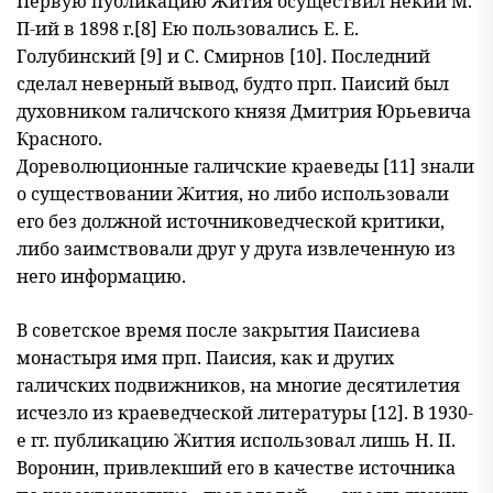
Первую публикацию Жития осуществил некий М.
П-ий в 1898 г.[8] Ею пользовались Е. Е.
Голубинcкий [9] и С. Смирнов [10]. Последний
сделал неверный вывод, будто прп. Паисий был
духовником галичского князя Дмитрия Юрьевича
Красного.
Дореволюционные галичские краеведы [11] знали
о существовании Жития, но либо использовали
его без должной источниковедческой критики,
либо заимствовали друг у друга извлеченную из
него информацию.
В советское время после закрытия Паисиева
монастыря имя прп. Паисия, как и других
галичских подвижников, на многие десятиле
тия
исчезло из краеведческой литературы [12]. В 1930-
е гг. публикацию Жития использовал лишь Н. II.
Воронин, привлекший его в качест
ве источника