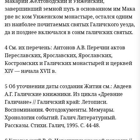
Макарий Желтоводский и Унжеиский,
завершивший земной пугь в основанном им Мака
рве вс ком Унженском монастыре, остался одним
из наиболее почитаемых святых Галичского уезда,
да и позднее вклю
чался в сонм галичских святых.
4 См. их перечень: Антонов А.В. Перечни актов
Переславских, Ярославских, Ярославских,
Костромских и Галичских монастырей и церквей
XIV — начала XVII в.
5 Об уточнении даты создания Жития см.: Авдеев
А.Г. Галичские книжники. Из цикла «Древние
Галичане» // Галичский край: Летописи.
Воспоминания. Фотодокументы. Мемуары.
Хронология событий. Галич Литературный.
Рассказы. Стихи. Галич, 1995. С. 44-48.