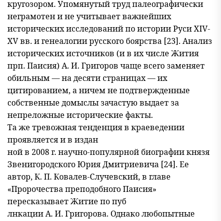
кругозором. Упомянутый труд палеографически
неграмотен и не учитывает важнейших
исторических исследований по истории Руси XIV-
XV вв. и генеалогии русского боярства [23]. Анализ
исторических источников (и в их числе Жития
прп. Паисия) А. И. Григоров чаще всего заменяет
обильным — на десяти страницах — их
цитированием, а ничем не подтвержденные
собственные домыслы зачастую выдает за
непреложные исторические факты.
Та же тревожная тенденция в краеведении
проявляется и в издан
ной в 2008 г. научно-популярной биографии князя
Звенигородского Юрия Дмитриевича [24]. Ее
автор, К. П. Ковалев-Случевский, в главе
«Пророчества преподобного Паисия»
пересказывает Житие по пуб
лнкации А. И. Григорова. Однако любопытные