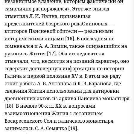
независимое владение, которым фактически он
самолично распоряжался». Этот же эпизод
отметила Л. И. Ивина, признавшая
представителей боярского родаОвиновых —
ктиторов Паисиевой обители — реальными
историческими лицами [16]. В последнем не
сомневался и А. А. Зимин, также опиравшийся на
руко
пись Жития [17]. Оба исследователя
отмечали, что, несмотря на поздний характер, оно
содержит достоверную информацию по истории
Гали
ча в первой половине XV в. В этом же ряду
стоит работа А. В. Антоно
ва и К. В. Баранова, где
сведения Жития использованы для датировки
древнейших актов из архива Паисиева монастыря
[18]. В начале 90-х гг. XX в. вопросами
взаимоотношения Жития с летописцем
Воскресенс
кого Сол и галичского монастыря
занималась С. А. Семячко [19].