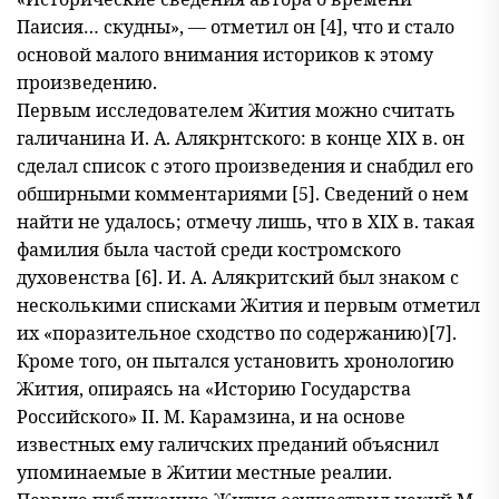
Паисия… скудны», — отметил он [4], что и стало
основой малого внимания историков к этому
произведению.
Первым исследователем Жития можно считать
галичанина И. А. Алякрнтского: в конце XIX в. он
сделал список с этого произве
дения и снабдил его
обширными комментариями [5]. Сведений о нем
найти не удалось; отмечу лишь, что в XIX в. такая
фамилия была час
той среди костромского
духовенства [6]. И. А. Алякритский был знаком с
несколькими списками Жития и первым отметил
их «поразитель
ное сходство по содержанию)[7].
Кроме того, он пытался установить хронологию
Жития, опираясь на «Историю Государства
Российско
го» II. М. Карамзина, и на основе
известных ему галичских преданий объяснил
упоминаемые в Житии местные реалии.