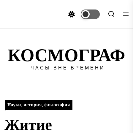
Перейти
к
содержимому
КОСМОГРАФ
ЧАСЫ ВНЕ ВРЕМЕНИ
Науки, история, философия
Житие