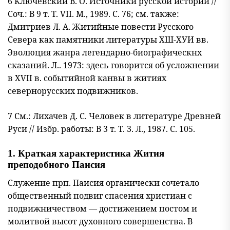
6 Ключевский В. О. Источники русской истории //
Соч.: В 9 т. Т. VII. М., 1989. С. 76; см. также:
Дмитриев Л. А. Житийные повести Русского
Севера как памятники литературы ХШ-ХУИ вв.
Эволюция жанра легендарно-биографическнх
сказаний. Л.. 1973: здесь говорится об усложнении
в XVII в. событий
ной канвы в житиях
севернорусских подвижников.
7 См.: Лихачев Д. С. Человек в литературе Древней
Руси // Избр. работы: В 3 т. Т. 3. Л., 1987. С. 105.
1. Краткая характеристика Жития
преподобного Паисия
Служение прп. Паисия органически сочетало
общественный под
виг спасения христиан с
подвижничеством — достижением постом и
молитвой высот духовного совершенства. В