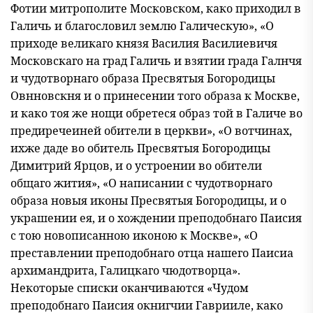
Фотии митрополите Московском, како приходил в
Галичь и благословил землю Галичес
кую», «О
приходе великаго князя Василия Василиевичя
Московс
каго на град Галичь и взятии града Галнчя
и чудотворнаго образа Пресвятыя Богородицы
Овнновскня и о принесении того образа к Москве,
и како тоя же нощи обретеся образ той в Галиче во
пре
диречеиней обители в церкви», «О вотчинах,
ихже даде во обитель Пресвятыя Богородицы
Димитрий Ярцов, и о устроении во оби
тели
общаго жития», «О написании с чудотворнаго
образа новыя иконы Пресвятыя Богородицы, и о
украшении ея, и о хождении преподобнаго Паисия
с тою новописанною иконою к Москве», «О
преставлении преподобнаго отца нашего Паисиа
архимандрита, Галицкаго чюдотворца».
Некоторые списки оканчиваются «Чудом
преподобнаго Паисия окнигчии Гаврииле, како