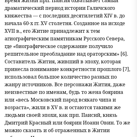
Время жизни прп. Паисия охватывает самый
драматический период истории Галичского
княжества — с последних десятилетий XIV в. до
начала 60-х гг. XV столетня. Созданное на исходе
XVII в., его Житие принадлежит к тем
агиографическим памятникам Русско
го Севера,
где «биографическое содержание получило
решительное преобладание над ораторским» [6].
Составитель Жития, живший в эпо
ху, которая
принесла понимание конкретности прошлого [7],
исполь
зовал большое количество разных по
жанру источников. Все персо
нажи Жития, даже
неизвестные по именам, будь то жена боярина
или «весь Московский парод всякаго чипа и
возраста», жили в XV в. и остаются такими же
людьми своей эпохи, как прп. Паиснй, князь
Дмитрий Красный или боярин Иоанн Овин. То же
можно сказать и об отраженных в Житии