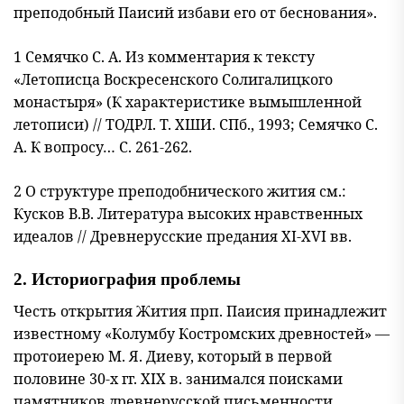
преподобный Паи
сий избави его от беснования».
1 Семячко С. А. Из комментария к тексту
«Летописца Воскресенского Солига
лицкого
монастыря» (К характеристике вымышленной
летописи) // ТОДРЛ. Т. ХШИ. СПб., 1993; Семячко С.
А. К вопросу… С. 261-262.
2 О структуре преподобнического жития см.:
Кусков В.В. Литература высоких нравственных
идеалов // Древнерусские предания XI-XVI вв.
2. Историография проблемы
Честь открытия Жития прп. Паисия принадлежит
известному «Колумбу Костромских древностей» —
протоиерею М. Я. Диеву, который в первой
половине 30-х гг. XIX в. занимался поисками
памятников древнерусской письменности,