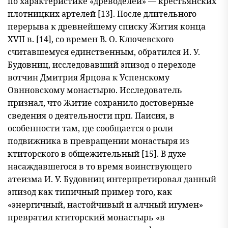
по характеристике «древоделей» — крестьянских
плот
ницких артелей [13]. После длительного
перерыва к древнейшему спис
ку Жития конца
XVII в. [14], со времен В. О. Ключевского
считавшемуся единственным, обратился И. У.
Будовниц, исследовавший эпизод о переходе
вотчин Дмитрия Ярцова к Успенскому
Овнновскому монас
тырю. Исследователь
признал, что Житие сохранило достоверные
сведения о деятельности прп. Паисия, в
особенности там, где сообща
ется о роли
подвижника в превращении монастыря из
ктиторского в общежительный [15]. В духе
насаждавшегося в то время воинствующего
атеизма И. У. Будовниц интерпретировал данный
эпизод как типич
ный пример того, как
«энергичный, настойчивый и алчный игумен»
превратил ктиторский монастырь «в