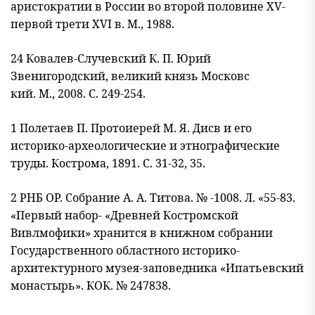
аристократии в России во второй половине XV-
первой трети XVI в. М., 1988.
24 Ковалев-Случевский К. П. Юрий
Звенигородский, великий князь Московс
кий. М., 2008. С. 249-254.
1 Полетаев П. Протоиерей М. Я. Дисв и его
историко-археологические и эт
нографические
труды. Кострома, 1891. С. 31-32, 35.
2 РНБ ОР. Собрание А. А. Титова. № -1008. Л. «55-83.
«Первый набор- «Древ
ней Костромской
Вивлмофики» хранится в книжном собрании
Государствен
ного областного историко-
архитектурного музея-заповедника «Ипатьевский
монастырь». КОК. № 247838.