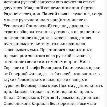
истории русской святос
ти оно лежит на стыке
двух эпох. Младший современник прп. Сергия
Радонежского, прп. Паисий начал служение, когда
многие русские монастыри (в том числе и
Успенский Овиновский) еще не держались
строгих общежительных уставов, а исполненная
повседневного под
вига святость, рожденная
пустынножительством, только начинала
завоевывать умы. Преставился подвижник в
преддверии золотого века русской святости,
осененного великими именами прпп. Нила
Сорского и Иосифа Волоцкого. Галич лежал вдали
от Северной Фи
ваиды — обителей, основанных в
глухих белозерских и вологодских чащах и
суровом Беломорском крае. Поэтому деятельность
прп. Па
исия осталась в тени подвигов препп.
Павла Обнорского, Сергия Ну ромского, Дионисия
Ошевенского, Кирилла Белозерского, Зосимы и