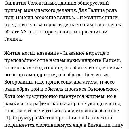
Савватня Соловецких, давших общерусский
пример монашеского делания. Для Галича роль
при. Паисия особенно велика. Он молит
венный
предстоятель за город, и день его памяти с начала
90-х гг. XX в. стал престольным праздником
Галича.
Житие носит название «Сказание вкратце о
преподобием отце нашем архимандрите Паисеи,
галическом чюдотворце, и о обители его, в нейже
он бе архимандритом, и о образе Пресвятыя
Богоро
дицы, иже прннесоша два аггела, и чесо
ради образ той и обитель прозвася Овиновская».
Хотя оно традиционно именуется житием, но в
рамки агиографического жанра не укладывается,
сочетая в себе черты жития и сказания об иконе
[1]. Структура Жития прп. Паисня Галичского
подчиняется сложившемуся еще в Византии типу