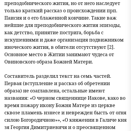
препо
добнического жития, но от него наследует
только краткий рассказ о происхождении прп.
Паисия и о его блаженной кончине. Такие важ
нейшие для преподобнического жития эпизоды,
как детство, приня
тие пострига, борьба с
искушениями и даже организация подвижни
ком
иноческого жития, в обители отсутствуют [2].
Основное место в Житии занимают чудеса от
Овиновского образа Божней Матери.
Составитель разделил текст на семь частей.
Первая (вступление и рассказ об обретении
образа) не озаглавлена, остальные имеют
названия: «О черном священнице Иакове, како во
время пожару икону Божня Матере из церкве
сквозе пламень нзнесе и неврежден бысть от огня
силою Богородичною»», «О княжении в Галиче кня
зя Георгия Димитриевичя и о преосвященном