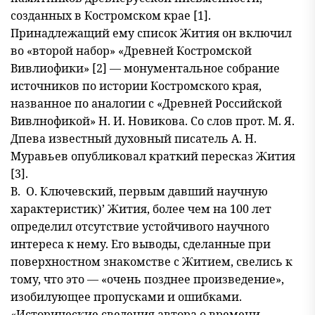
созданных в Костромском крае [1].
Принадлежащий ему список Жития он включил
во «второй набор» «Древней Костромской
Вивлиофики» [2] — монументальное собрание
источников по истории Костромского края,
названное по аналогии с «Древней Российской
Вивлнофикой» Н. И. Новикова. Со слов прот. М. Я.
Дпева известный духовный писатель А. Н.
Муравьев опублико
вал краткий пересказ Жития
[3].
В. О. Ключевский, первым давший научную
характеристик)’ Жи
тия, более чем на 100 лет
определил отсутствие устойчивого науч
ного
интереса к нему. Его выводы, сделанные при
поверхностном знакомстве с Житием, свелись к
тому, что это — «очень позднее про
изведение»,
изобилующее пропусками и ошибками.
«Исторические сведения автора о времени