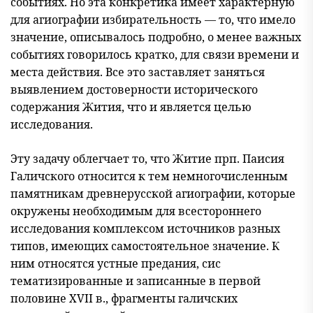
событиях. Но эта конкретика имеет харак
терную
для агиографии избирательность — то, что имело
значение, описывалось подробно, о менее важных
событиях говорилось крат
ко, для связи времени и
места действия. Все это заставляет заняться
выявлением достоверности исторического
содержания Жития, что и является целью
исследования.
Эту задачу облегчает то, что Житие прп. Паисия
Галичского относится к тем немногочисленным
памятникам древнерусской агиографии, которые
окружены необходимым для всестороннего
исследования комплексом источников разных
типов, имеющих са
мостоятельное значение. К
ним относятся устные предания, сис
тематизированные и записанные в первой
половине XVII в., фраг
менты галичских