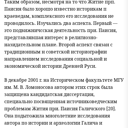
Таким образом, несмотря на то что Житие прп.
Паисия было хорошо известно историкам п
краеведам, комплексного его иссле
дования не
проводилось. Изучались два аспекта. Первый —
это под
вижничсская деятельность при. Паисия,
представлявшая интерес в религиозно-
назидательном плане. Второй аспект связан с
традици
онным н советской историографии
направлением исследования со
циальной и
экономической истории Древней Руси.
В декабре 2001 г. на Историческом факультете МГУ
им. М. В. Ломо
носова автором этих строк была
защищена кандидатская диссертация,
специально посвященная источниковедческим
проблемам Жития при. Паисия Галичского [20].
Она подытожила многолетние исследования
автора по истории и археологии Галича и