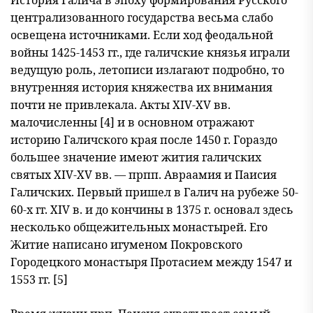
История Галича в эпоху формирования Русского
централизо
ванного государства весьма слабо
освещена источниками. Если ход феодальной
войны 1425-1453 гг., где галичские князья играли
ве
дущую роль, летописи излагают подробно, то
внутренняя история княжества их внимания
почти не привлекала. Акты XIV-XV вв.
малочисленны [4] и в основном отражают
историю Галичского края пос
ле 1450 г. Гораздо
большее значение имеют жития галичских
святых XIV-XV вв. — прпп. Авраамия и Паисия
Галичских. Первый пришел в Галич на рубеже 50-
60-х гг. XIV в. и до кончины в 1375 г. основал здесь
несколько общежительных монастырей. Его
Житие написано игуменом Покровского
Городецкого монастыря Протасием между 1547 и
1553 гг. [5]