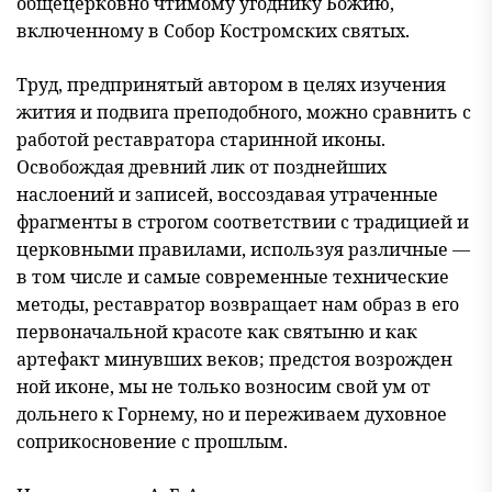
общецерковно чтимому угоднику Божию,
включенному в Собор Костромских святых.
Труд, предпринятый автором в целях изучения
жития и подвига пре
подобного, можно сравнить с
работой реставратора старинной иконы.
Освобождая древний лик от позднейших
наслоений и записей, воссоздавая утраченные
фрагменты в строгом соответствии с традицией и
церковными правилами, используя различные —
в том числе и самые современные
технические
методы, реставратор возвращает нам образ в его
первоначальной красоте как святыню и как
артефакт минувших веков; предстоя возрожден
ной иконе, мы не только возносим свой ум от
дольнего к Горнему, но и переживаем духовное
соприкосновение с прошлым.