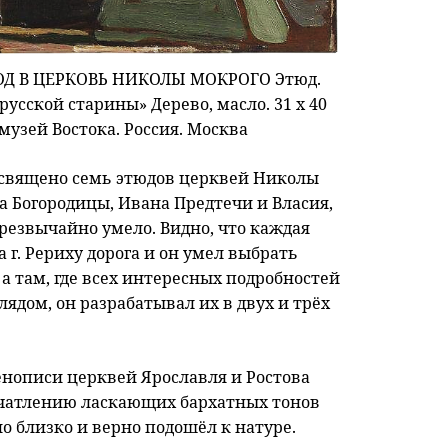
ВХОД В ЦЕРКОВЬ НИКОЛЫ МОКРОГО Этюд.
русской старины» Дерево, масло. 31 х 40
узей Востока. Россия. Москва
освящено семь этюдов церквей Николы
а Богородицы, Ивана Предтечи и Власия,
резвычайно умело. Видно, что каждая
 г. Рериху дорога и он умел выбрать
а там, где всех интересных подробностей
лядом, он разрабатывал их в двух и трёх
нописи церквей Ярославля и Ростова
печатлению ласкающих бархатных тонов
о близко и верно подошёл к натуре.