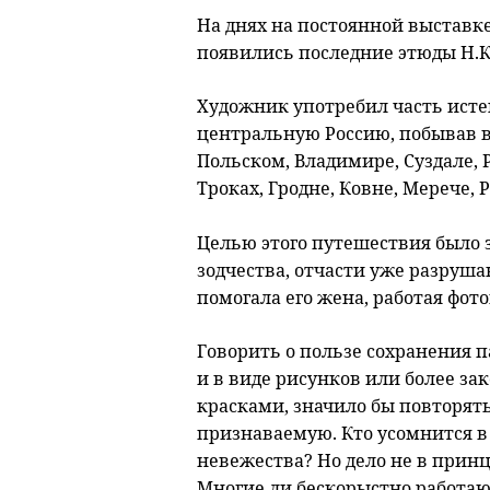
На днях на постоянной выставк
появились последние этюды Н.К
Художник употребил часть исте
центральную Россию, побывав в
Польском, Владимире, Суздале, 
Троках, Гродне, Ковне, Мерече, Р
Целью этого путешествия было 
зодчества, отчасти уже разруш
помогала его жена, работая фот
Говорить о пользе сохранения п
и в виде рисунков или более 
красками, значило бы повторять
признаваемую. Кто усомнится в
невежества? Но дело не в принц
Многие ли бескорыстно работают