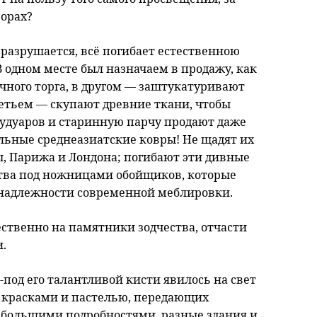
ворах?
ё разрушается, всё погибает естественною
 одном месте был назначаем в продажу, как
чного торга, в другом — заштукатуривают
ретьем — скупают древние ткани, чтобы
удуаров и старинную парчу продают даже
ельные среднеазиатские ковры! Не щадят их
, Парижа и Лондона; погибают эти дивные
ства под ножницами обойщиков, которые
надлежности современной меблировки.
ственно на памятники зодчества, отчасти
.
-под его талантливой кисти явилось на свет
 красками и пастелью, передающих
с большими подробностями, разные здания и