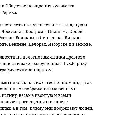
е в Обществе поощрения художеств
.Рериха.
кшего лета на путешествие в западную и
 Ярославле, Костроме, Нижнем, Юрьеве-
Ростове Великом, в Смоленске, Вильне,
иге, Вендене, Печорах, Изборске и в Пскове.
занести на полотно памятники древнего
ающиеся и даже разрушенные. Н.К.Рериху
ографическим аппаратом.
амятников как в их естественном виде, так
законченных изображений масляными
 истину, весьма избитую и всеми
 пользе просвещения и во вреде
ипах, а в том, к чему они побуждают людей.
 на пользу того самого просвещения, за