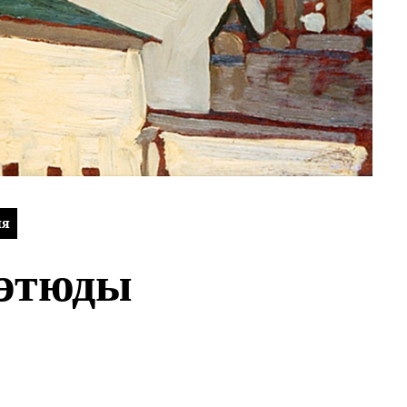
ия
 этюды