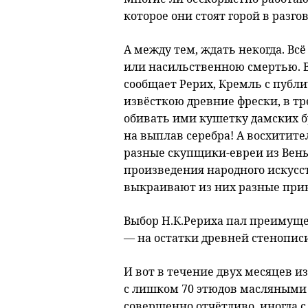
которое они стоят горой в разго
А между тем, ждать некогда. Вс
или насильственною смертью. В
сообщает Рерих, Кремль с публи
извёсткою древние фрески, в т
обивать ими кушетку дамских б
на выплав серебра! А восхитит
разные скупщики-евреи из Вены
произведения народного искус
выкраивают из них разные при
Выбор Н.К.Рериха пал преимуще
— на остатки древней стенописи
И вот в течение двух месяцев из
с лишком 70 этюдов масляными
совершенно отчётливо, иногда 