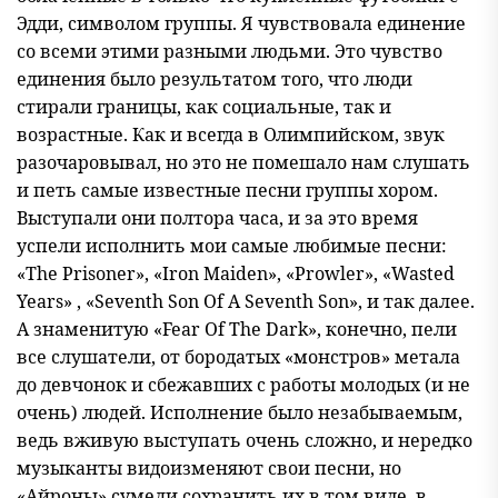
Эдди, символом группы. Я чувствовала единение
со всеми этими разными людьми. Это чувство
единения было результатом того, что люди
стирали границы, как социальные, так и
возрастные. Как и всегда в Олимпийском, звук
разочаровывал, но это не помешало нам слушать
и петь самые известные песни группы хором.
Выступали они полтора часа, и за это время
успели исполнить мои самые любимые песни:
«The Prisoner», «Iron Maiden», «Prowler», «Wasted
Years» , «Seventh Son Of A Seventh Son», и так далее.
А знаменитую «Fear Of The Dark», конечно, пели
все слушатели, от бородатых «монстров» метала
до девчонок и сбежавших с работы молодых (и не
очень) людей. Исполнение было незабываемым,
ведь вживую выступать очень сложно, и нередко
музыканты видоизменяют свои песни, но
«Айроны» сумели сохранить их в том виде, в