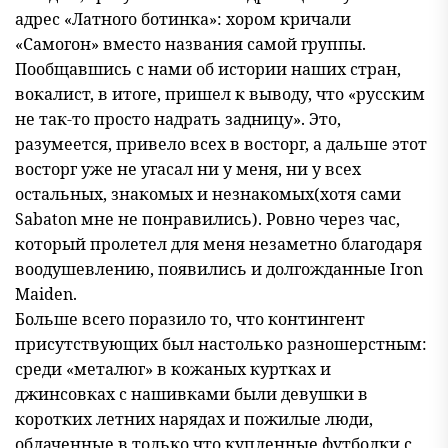
адрес «Латного ботинка»: хором кричали
«Самогон» вместо названия самой группы.
Пообщавшись с нами об истории наших стран,
вокалист, в итоге, пришел к выводу, что «русским
не так-то просто надрать задницу». Это,
разумеется, привело всех в восторг, а дальше этот
восторг уже не угасал ни у меня, ни у всех
остальных, знакомых и незнакомых(хотя сами
Sabaton мне не понравились). Ровно через час,
который пролетел для меня незаметно благодаря
воодушевлению, появились и долгожданные Iron
Maiden.
Больше всего поразило то, что контингент
присутствующих был настолько разношерстным:
среди «металюг» в кожаных куртках и
джинсовках с нашивками были девушки в
коротких летних нарядах и пожилые люди,
облаченные в только что купленные футболки с