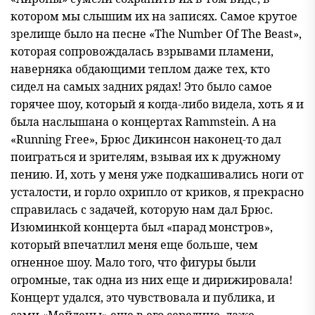
котором мы слышим их на записях. Самое крутое
зрелище было на песне «The Number Of The Beast»,
которая сопровождалась взрывами пламени,
наверняка обдающими теплом даже тех, кто
сидел на самых задних рядах! Это было самое
горячее шоу, который я когда-либо видела, хоть я и
была наслышана о концертах Rammstein. А на
«Running Free», Брюс Дикинсон наконец-то дал
поиграться и зрителям, взывая их к дружному
пению. И, хоть у меня уже подкашивались ноги от
усталости, и горло охрипло от криков, я прекрасно
справилась с задачей, которую нам дал Брюс.
Изюминкой концерта был «парад монстров»,
который впечатлил меня еще больше, чем
огненное шоу. Мало того, что фигуры были
огромные, так одна из них еще и дирижировала!
Концерт удался, это чувствовала и публика, и
сами «Мейдены» еще в его середине, даже