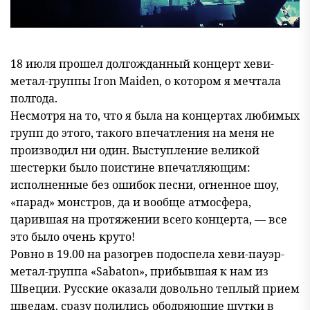
18 июля прошел долгожданный концерт хеви-
метал-группы Iron Maiden, о котором я мечтала
полгода.
Несмотря на то, что я была на концертах любимых
групп до этого, такого впечатления на меня не
производил ни один. Выступление великой
шестерки было поистине впечатляющим:
исполненные без ошибок песни, огненное шоу,
«парад» монстров, да и вообще атмосфера,
царившая на протяжении всего концерта, — все
это было очень круто!
Ровно в 19.00 на разогрев подоспела хеви-пауэр-
метал-группа «Sabaton», прибывшая к нам из
Швеции. Русские оказали довольно теплый прием
шведам, сразу полились ободряющие шутки в