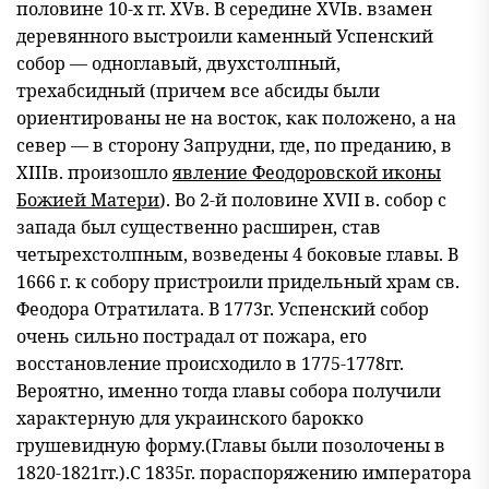
половине 10-х гг. ХVв. В середине ХVIв. взамен
деревянного выстроили каменный Успенский
собор — одноглавый, двухстолпный,
трехабсидный (причем все абсиды были
ориентированы не на восток, как положено, а на
север — в сторону Запрудни, где, по преданию, в
XIIIв. произошло
явление Феодоровской иконы
Божией Матери
).
Во 2-й половине ХVII в. собор с
запада был существенно расширен, став
четырехстолпным, возведены 4 боковые главы. В
1666 г. к собору пристроили придельный храм св.
Феодора Отратилата. В 1773г. Успенский собор
очень сильно пострадал от пожара, его
восстановление происходило в 1775-1778гг.
Вероятно, именно тогда главы собора получили
характерную для украинского барокко
грушевидную форму.(Главы были позолочены в
1820-1821гг.).С 1835г. пораспоряжению императора