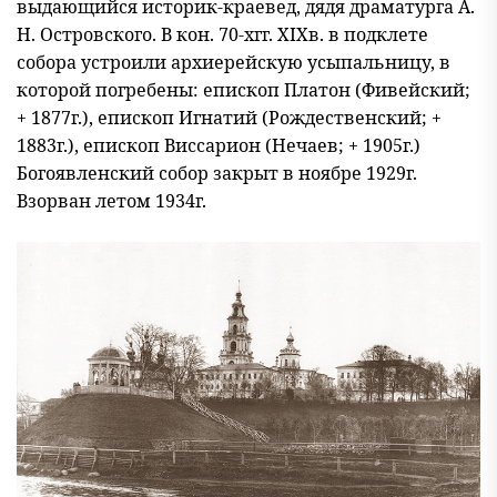
выдающийся историк-краевед, дядя драматурга А.
Н. Островского. В кон. 70-хгг. XIXв. в подклете
собора устроили архиерейскую усыпальницу, в
которой погребены: епископ Платон (Фивейский;
+ 1877г.), епископ Игнатий (Рождественский; +
1883г.), епископ Виссарион (Нечаев; + 1905г.)
Богоявленский собор закрыт в ноябре 1929г.
Взорван летом 1934г.