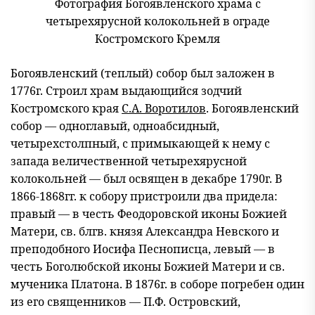
Фотография Богоявленского храма с
четырехярусной колокольней в ограде
Костромского Кремля
Богоявленский (теплый) собор был заложен в
1776г. Строил храм выдающийся зодчий
Костромского края
С.А. Воротилов
. Богоявленский
собор — одноглавый, одноабсидный,
четырехстолпный, с примыкающей к нему с
запада величественной четырехярусной
колокольней — был освящен в декабре 1790г. В
1866-1868гг. к собору пристроили два придела:
правый — в честь Феодоровской иконы Божией
Матери, св. блгв. князя Александра Невского и
преподобного Иосифа Песнописца, левый — в
честь Боголюбской иконы Божией Матери и св.
мученика Платона. В 1876г. в соборе погребен один
из его священников — П.Ф. Островский,