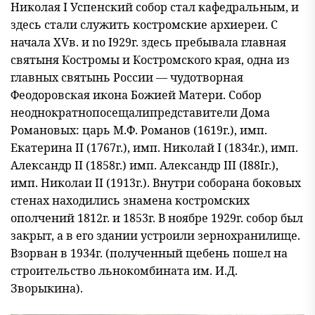
Николая I Успенский собор стал кафедральным, и
здесь стали служить костромские архиереи. С
начала ХVв. и no I929г. здесь пребывала главная
святыня Костромы и Костромского края, одна из
главных святынь России — чудотворная
Феодоровская икона Божией Матери. Собор
неоднократнопосещалипредставители Дома
Романовых: царь М.Ф. Романов (1619г.), имп.
Екатерина II (1767г.), имп. Николай I (1834г.), имп.
Александр II (1858г.) имп. Александр III (I88Iг.),
имп. Николаи II (1913г.). Внутри соборана боковых
стенах находились знамена костромских
ополчений 1812г. и 1853г. В ноябре 1929г. собор был
закрыт, а в его здании устроили зернохранилище.
Взорван в 1934г. (полученный щебень пошел на
строительство льнокомбината им. И.Д.
Зворыкина).