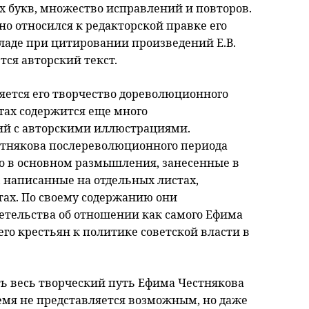
х букв, множество исправлений и повторов.
но относился к редакторской правке его
ладе при цитировании произведений Е.В.
ся авторский текст.
ется его творчество дореволюционного
гах содержится еще много
й с авторскими иллюстрациями.
стнякова послереволюционного периода
то в основном размышления, занесенные в
 написанные на отдельных листах,
тах. По своему содержанию они
тельства об отношении как самого Ефима
го крестьян к политике советской власти в
ь весь творческий путь Ефима Честнякова
емя не представляется возможным, но даже