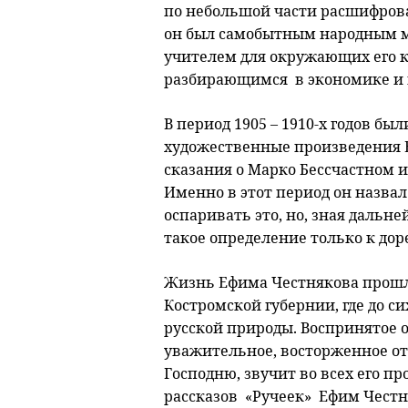
по небольшой части расшифрова
он был самобытным народным 
учителем для окружающих его к
разбирающимся в экономике и
В период 1905 – 1910-х годов б
художественные произведения Е
сказания о Марко Бессчастном и
Именно в этот период он назвал
оспаривать это, но, зная дальн
такое определение только к до
Жизнь Ефима Честнякова прошла
Костромской губернии, где до с
русской природы. Воспринятое о
уважительное, восторженное о
Господню, звучит во всех его п
рассказов «Ручеек» Ефим Честн