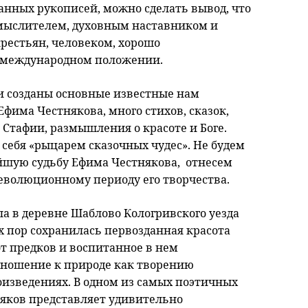
нных рукописей, можно сделать вывод, что
мыслителем, духовным наставником и
рестьян, человеком, хорошо
 международном положении.
ыли созданы основные известные нам
фима Честнякова, много стихов, сказок,
 Стафии, размышления о красоте и Боге.
 себя «рыцарем сказочных чудес». Не будем
ейшую судьбу Ефима Честнякова, отнесем
революционному периоду его творчества.
 в деревне Шаблово Кологривского уезда
их пор сохранилась первозданная красота
т предков и воспитанное в нем
тношение к природе как творению
роизведениях. В одном из самых поэтичных
яков представляет удивительно