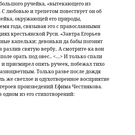
большого ручейка, «вытекающего из
 С любовью и трепетом повествует он об
ейка, окружающей его природы,
емя года, связывая это с православными
иях крестьянской Руси. «Завтра Егорьев
яные капельки: девоньки да бабы погонят
в разлив святую вербу.. А смотрите-ка вон
поле орать под овес.. <…> И только спали
а, и присмирел опять ручеек, побежал тихо
азноцветным. Только разве после дождя
оль же светлое и одухотворенное восприятие
 героев произведений Ефима Честнякова.
в одном из его стихотворений: