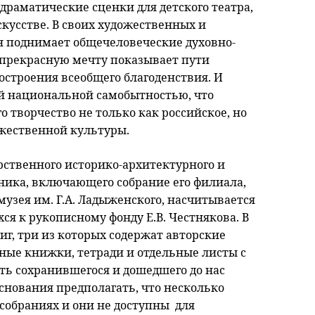
 драматические сценки для детского театра,
кусстве. В своих художественных и
н поднимает общечеловеческие духовно-
 прекрасную мечту показывает пути
остроения всеобщего благоденствия. И
ой национальной самобытностью, что
о творчество не только как российское, но
жественной культуры.
рственного историко-архитектурного и
ника, включающего собрание его филиала,
узея им. Г.А. Ладыженского, насчитывается
ся к рукописному фонду Е.В. Честнякова. В
иг, три из которых содержат авторские
ые книжки, тетради и отдельные листы с
ть сохранившегося и дошедшего до нас
основания предполагать, что несколько
собраниях и они не доступны для