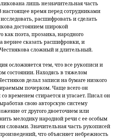
бликована лишь незначительная часть
 В настоящее время перед сотрудниками
 исследовать, расшифровать и сделать
някова достоянием широкой
о как поэта, прозаика, народного
а вернее сказать расшифровки, и
. Честнякова сложный и длительный.
дия осложняется тем, что все рукописи и
ом состоянии. Находясь в тяжелом
естняков делал записи на бумаге низкого
бираемым почерком. Чаще всего он
со временем стирается и угасает. Писал он
выработав свою авторскую систему
ложение от другого двоеточием или
нить мелодику народной речи с ее особым
и словами. Значительная часть рукописей
 произведений, что объясняет небрежность