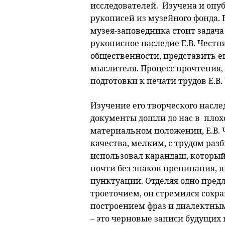
исследователей. Изучена и опу
рукописей из музейного фонда.
музея-заповедника стоит задача
рукописное наследие Е.В. Чест
общественности, представить ег
мыслителя. Процесс прочтения, 
подготовки к печати трудов Е.В
Изучение его творческого насле
документы дошли до нас в плох
материальном положении, Е.В. Ч
качества, мелким, с трудом раз
использовал карандаш, который 
почти без знаков препинания, 
пунктуации. Отделяя одно пред
троеточием, он стремился сохра
построением фраз и диалектным
– это черновые записи будущих