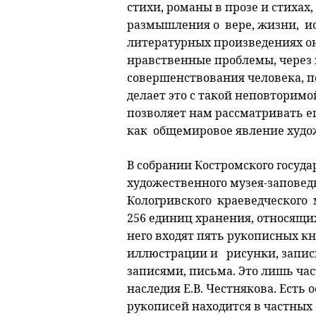
стихи, романы в прозе и стихах,
размышления о вере, жизни, ис
литературных произведениях о
нравственные проблемы, через
совершенствования человека, п
делает это с такой неповторим
позволяет нам рассматривать ег
как общемировое явление худо
В собрании Костромского госуда
художественного музея-заповед
Кологривского краеведческого м
256 единиц хранения, относящих
него входят пять рукописных кн
иллюстрации и рисунки, записн
записями, письма. Это лишь час
наследия Е.В. Честнякова. Есть 
рукописей находится в частных 