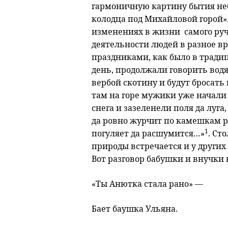
гармоничную картину бытия не
колодца под Михайловой горой».
изменениях в жизни самого руч
деятельности людей в разное вр
праздниками, как было в традиц
день, продолжали говорить вод
вербой скотину и будут бросать 
там на горе мужики уже начали 
снега и зазеленели поля да луг
да ровно журчит по камешкам р
1
погуляет да расшумится…»
. Ст
природы встречается и у других
Вот разговор бабушки и внучки 
«Ты Анютка стала рано» —
Бает баушка Ульяна.