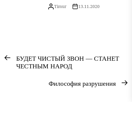
Timur
13.11.2020
Навигация
Предыдущая
БУДЕТ ЧИСТЫЙ ЗВОН — СТАНЕТ
по
ЧЕСТНЫМ НАРОД
запись:
записям
Философия разрушения
С
з