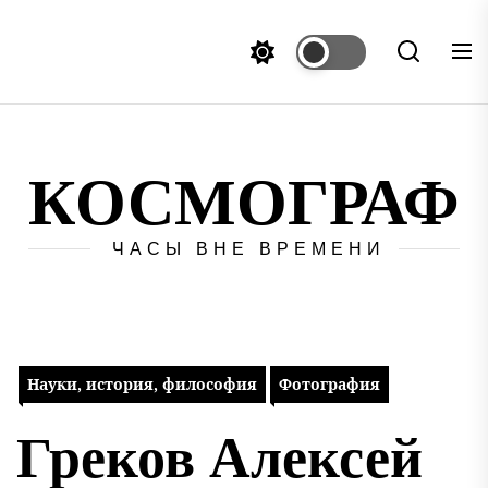
Перейти
к
содержимому
КОСМОГРАФ
ЧАСЫ ВНЕ ВРЕМЕНИ
Науки, история, философия
Фотография
Греков Алексей