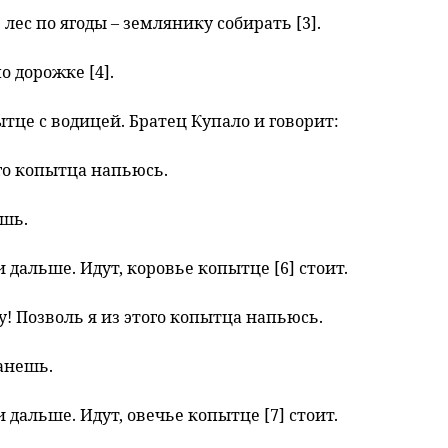
 лес по ягоды – землянику собирать [3].
о дорожке [4].
пытце с водицей. Братец Купало и говорит:
ого копытца напьюсь.
ешь.
 дальше. Идут, коровье копытце [6] стоит.
чу! Позволь я из этого копытца напьюсь.
анешь.
дальше. Идут, овечье копытце [7] стоит.