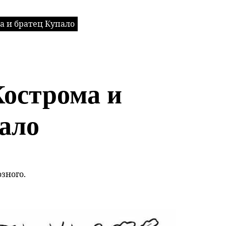
а и братец Купало
острома и
ало
зного.