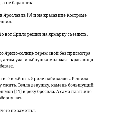
, а не баранчик!
е в Ярославль [9] и на красавице Костроме
тавил.
Но вот Ярило решил на ярмарку съездить,
что Ярило-солнце терем свой без присмотра
т, а там уже и жёнушка молодая – красавица
бегает.
а всё в жёны к Яриле набивалась. Решила
ту сжить. Взяла девушку, камень большущий
шмой [11] в реку бросила. А сама платьице
обернулась.
чего не заметил.