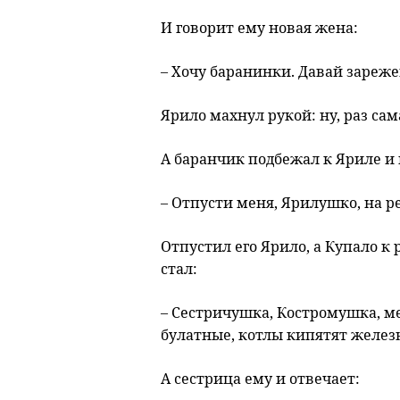
И говорит ему новая жена:
– Хочу баранинки. Давай зареже
Ярило махнул рукой: ну, раз сам
А баранчик подбежал к Яриле и 
– Отпусти меня, Ярилушко, на р
Отпустил его Ярило, а Купало к
стал:
– Сестричушка, Костромушка, ме
булатные, котлы кипятят железн
А сестрица ему и отвечает: