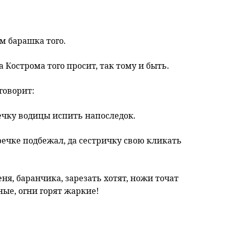
м барашка того.
а Кострома того просит, так тому и быть.
говорит:
ечку водицы испить напоследок.
 речке подбежал, да сестричку свою кликать
ня, баранчика, зарезать хотят, ножи точат
ые, огни горят жаркие!