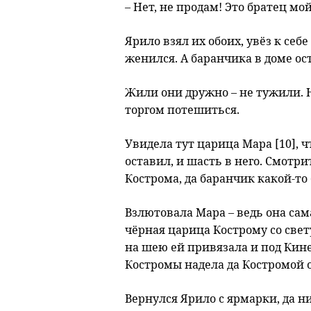
– Нет, не продам! Это братец мой
Ярило взял их обоих, увёз к себ
женился. А баранчика в доме ос
Жили они дружно – не тужили. 
торгом потешиться.
Увидела тут царица Мара [10], 
оставил, и шасть в него. Смотри
Кострома, да баранчик какой-то 
Взлютовала Мара – ведь она сам
чёрная царица Кострому со све
на шею ей привязала и под Кине
Костромы надела да Костромой 
Вернулся Ярило с ярмарки, да ни