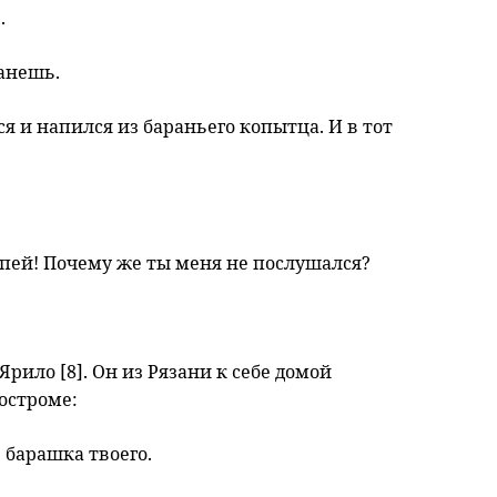
.
танешь.
я и напился из бараньего копытца. И в тот
е пей! Почему же ты меня не послушался?
рило [8]. Он из Рязани к себе домой
Костроме:
 барашка твоего.