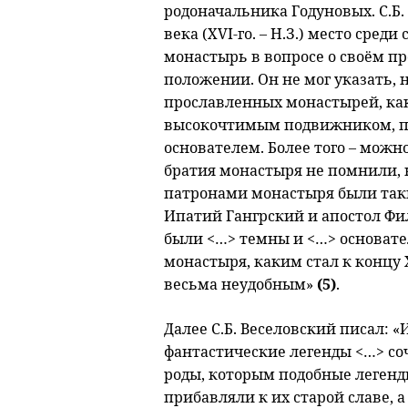
родоначальника Годуновых. С.Б. 
века (XVI-го. – Н.З.) место ср
монастырь в вопросе о своём п
положении. Он не мог указать, 
прославленных монастырей, ка
высокочтимым подвижником, пр
основателем. Более того – можно
братия монастыря не помнили, н
патронами монастыря были таки
Ипатий Гангрский и апостол Фи
были <…> темны и <…> основате
монастыря, каким стал к концу 
весьма неудобным»
(5)
.
Далее С.Б. Веселовский писал: «
фантастические легенды <…> со
роды, которым подобные легенды
прибавляли к их старой славе, а