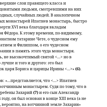
верхние слои правящего класса и
родовитыми людьми, смотревшими на них
родных, случайных людей. В аналогичном
рых монастырей Ипатиев монастырь, быстро
ерти XVI века благодаря вкладам
я Фёдора. К этому времени, по-видимому,
знатном татарине Чете, о чудесном ему
патием и Филиппом, о его чудесном
ании в память этого чуда монастыря.
зь, не высокочтимый святой <…> но в
лучше и того и другого: это был
ок царя Бориса и царицы Ирины <…>»
(6)
.
в: «…представляется, что <…> Ипатиев
отчинным монастырем. Судя по тому, что в
огребены Захарий
(7)
и его сын Александр
оду, он был основан в конце XIII века (а не
а), вероятно, на вотчинной земле Захария»