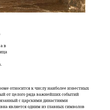
а
а в
ица
.
роме относится к числу наиболее известных
ый от целого ряда важнейших событий
вязанный с царскими династиями
давна является одним из главных символов