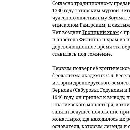
Согласно традиционному преда
1330 году татарским мурзой Чет
чудесного явления ему Богомат
епископом Гангрским, и святым
Чет воздвиг
Троицкий храм
с пр
и апостола Филиппа и храм во 
дореволюционное время эта вер
ставилась под сомнение.
Первым подверг её критическом
феодализма академик С.Б. Веселов
истории древнерусского землев
Зернова (Сабуровы, Годуновы и
1946 году, он пришел к выводу, ч
Ипатиевского монастыря, возник
заняли ведущее положение при 
монастырю, где находилось их 
основателя, которым легенда и 