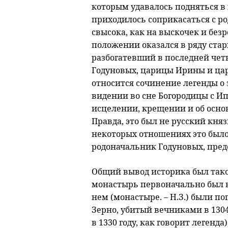
которым удавалось подняться в 
приходилось соприкасаться с 
свысока, как на выскочек и без
положении оказался в ряду ста
разбогатевший в последней четв
Годуновых, царицы Ирины и цар
относится сочинение легенды о 
видении во сне Богородицы с И
исцелении, крещении и об основ
Правда, это был не русский кня
некоторых отношениях это было 
родоначальник Годуновых, пред
Общий вывод историка был тако
монастырь первоначально был в
нем (монастыре. – Н.З.) были п
Зерно, убитый вечниками в 1304 г
в 1330 году, как говорит легенд