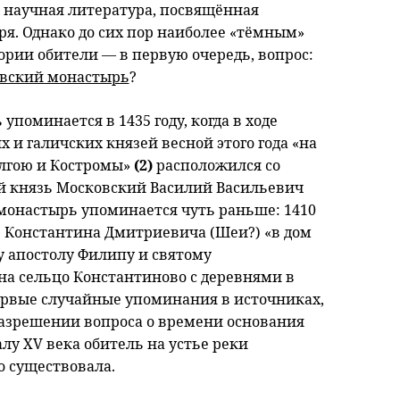
 научная литература, посвящённая
я. Однако до сих пор наиболее «тёмным»
ории обители — в первую очередь, вопрос:
евский монастырь
?
поминается в 1435 году, когда в ходе
и галичских князей весной этого года «на
олгою и Костромы»
(2)
расположился со
й князь Московский Василий Васильевич
монастырь упоминается чуть раньше: 1410
 Константина Дмитриевича (Шеи?) «в дом
 апостолу Филипу и святому
а сельцо Константиново с деревнями в
первые случайные упоминания в источниках,
разрешении вопроса о времени основания
лу XV века обитель на устье реки
о существовала.