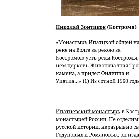
Николай Зонтиков
(Кострома)
«Монастырь Ипатцкой общей н
реке на Волге за рекою за
Костромою усть реки Костромы, 
нем церковь Живоначалная Тро
камена, а придел Филиппа и
Упатия…»
(1)
Из сотной 1560 года
Ипатиевский монастырь
в Кост
монастырей России. Не отделим
русской истории, неразрывно с
Годуновых
и
Романовых
, он из