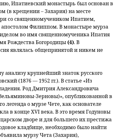
нию, Ипатиевский монастырь был основан в
ом (в крещении – Захария) на месте
ери со священномучеником Ипатием,
 апостолом Филиппом. В монастыре мурза
иделом во имя священномученика Ипатия
имя Рождества Богородицы
(4)
. В
сия являлась общепринятой и никем не
у анализу крупнейший знаток русского
ский (1876 — 1952 гг.). В статье «Из
ладения. Род Дмитрия Александровича
 Вельяминовы-Зерновы)», опубликованной в
то легенда о мурзе Чете, как основателе
ла в конце XVI века. В это время Годуновы
царском дворе и для большего их престижа
родовое кладбище, необходимо было найти
объявила мурзу Чета (Захария),