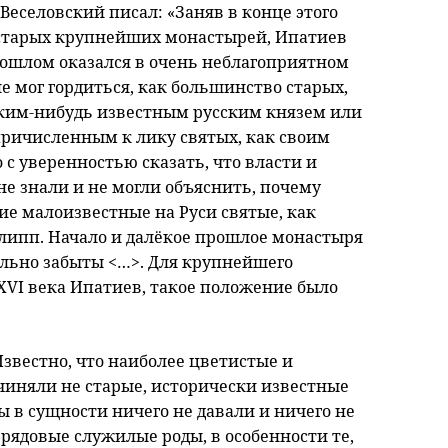
Веселовский писал: «Заняв в конце этого
еди старых крупнейших монастырей, Ипатиев
рошлом оказался в очень неблагоприятном
не мог гордиться, как большинство старых,
ким-нибудь известным русским князем или
ичисленным к лику святых, как своим
 с уверенностью сказать, что власти и
е знали и не могли объяснить, почему
е малоизвестные на Руси святые, как
липп. Начало и далёкое прошлое монастыря
льно забыты <…>. Для крупнейшего
XVI века Ипатиев, такое положение было
Известно, что наиболее цветистые и
чиняли не старые, исторически известные
 в сущности ничего не давали и ничего не
 рядовые служилые роды, в особенности те,