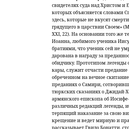
свидетелях суда над Христом и 
которых объясняется словами С
здесь, которые не вкусят смерти
грядущего в царствии Своем» (Матф
XXI, 22). На основании того же 
Иоанна, любимого ученика Иисус
братиями, что ученик сей не ум
дарована в награду за преданно
обидчику. Прототипом легенды о 
кары, служит отчасти предание 
обреченном на вечное скитание.
преданиях о Самири, сотворившем
тюркских сказаниях о Джидай-Ха
армянского епископа об Иосифе
различных редакций легенды, иб
терпящий наказание за свою вин
крещение и ведет мирную и пра
рассказывает Гвидо Бонатти, сто