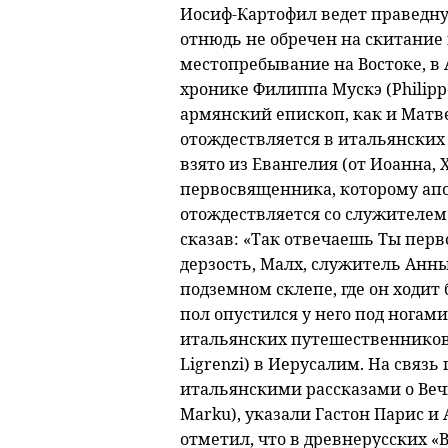
Иосиф-Картофил ведет праведну
отнюдь не обречен на скитание п
местопребывание на Востоке, в
хронике Филиппа Мускэ (Philippe
армянский епископ, как и Матвея
отождествляется в итальянских
взято из Евангелия (от Иоанна, X
первосвященника, которому апос
отождествляется со служителем
сказав: «Так отвечаешь Ты пер
дерзость, Малх, служитель Анны
подземном склепе, где он ходит 
пол опустился у него под ногами
итальянских путешественников XV 
Ligrenzi) в Иерусалим. На связь
итальянскими рассказами о Веч
Marku), указали Гастон Парис и
отметил, что в древнерусских «