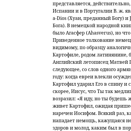
представляется, действительно, 
Испании и в Португалии В. ж. яв
a-Dios (Хуан, преданный Богу) и 
Бога). В немецкой народной книг
было Агасфер (Ahasverus), но чт
Приведенное толкование немецк
видимому, по образцу аналогичн
Картофиле, родом латинянине,
Английский летописец Матвей Па
следующее, со слов одного армя
году: когда евреи влекли осужд
Картофил ударил Его в спину и 
скорее, Иисус, что Ты так медли
возразил: «Я иду, но ты будешь
живет Картофил, ожидая пришес
наречен Иосифом. Всякий раз, к
нападает немощь, кажущаяся не
здоров и молод, каким был в пор