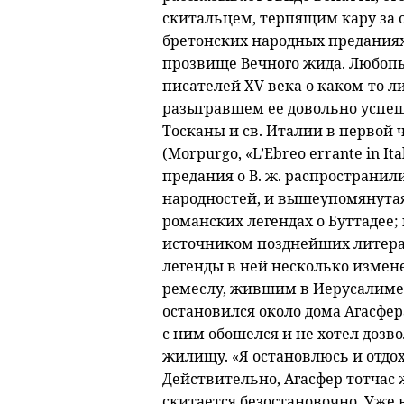
скитальцем, терпящим кару за о
бретонских народных преданиях
прозвище Вечного жида. Любоп
писателей XV века о каком-то ли
разыгравшем ее довольно успеш
Тосканы и св. Италии в первой 
(Morpurgo, «L’Ebreo errante in It
предания о В. ж. распространил
народностей, и вышеупомянутая 
романских легендах о Буттадее;
источником позднейших литера
легенды в ней несколько измен
ремеслу, жившим в Иерусалиме. 
остановился около дома Агасфер
с ним обошелся и не хотел дозв
жилищу. «Я остановлюсь и отдох
Действительно, Агасфер тотчас 
скитается безостановочно. Уже 