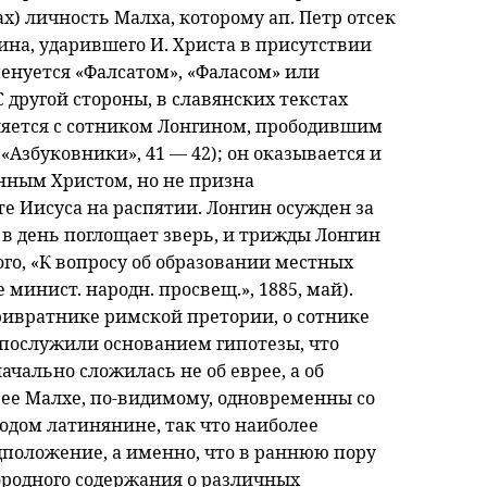
исках) личность Малха, которому ап. Петр отсек
оина, ударившего И. Христа в присутствии
енуется «Фалсатом», «Фаласом» или
 другой стороны, в славянских текстах
твляется с сотником Лонгином, прободившим
 «Азбуковники», 41 — 42); он оказывается и
нным Христом, но не призна
е Иисуса на распятии. Лонгин осужден за
 в день поглощает зверь, и трижды Лонгин
ого, «К вопросу об образовании местных
 минист. народн. просвещ.», 1885, май).
ривратнике римской претории, о сотнике
 послужили основанием гипотезы, что
ачально сложилась не об еврее, а об
рее Малхе, по-видимому, одновременны со
одом латинянине, так что наиболее
дположение, а именно, что в раннюю пору
родного содержания о различных