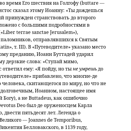
 во время Его шествия на Голгофу (buttare —
Христос сказал этому Иоанну: «Ты дождешься
ий принужден странствовать до второго
зложено с большими подробностями в
iber terrae sanctae Jerusalem»),
ля паломников, отправлявшихся к Святым
latin», т. III). В «Путеводителе» указано место
ному преданию, Иоанн Буттадей ударил
му дерзкие слова: «Ступай мимо,
 ответил ему: «Я пойду, но ты
не умрешь
до
утеводителе» прибавлено, что многие-де
 человека, скитающегося по миру, но что не
м долговечным, Иоанном, настоящее имя
 Богу), а не Buttadeus, как ошибочно
 Devotus Deo был-де оруженосцем Карла
 двести пятьдесят лет. Легенда о
еликого — Joannes de Temporibus,
икентия Белловакского, в 1139 году,