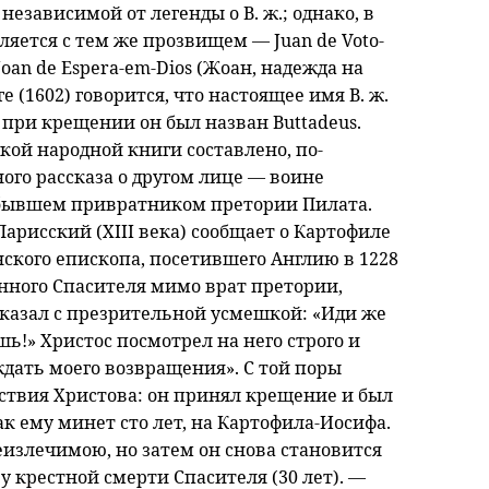
независимой от легенды о В. ж.; однако, в
ляется с тем же прозвищем — Juan de Voto-
Joan de Espera-em-Dios (Жоан, надежда на
е (1602) говорится, что настоящее имя В. ж.
о при крещении он был назван Buttadeus.
ой народной книги составлено, по-
ого рассказа о другом лице — воине
 бывшем привратником претории Пилата.
рисский (XIII века) сообщает о Картофиле
нского епископа, посетившего Англию в 1228
енного Спасителя мимо врат претории,
сказал с презрительной усмешкой: «Иди же
шь!» Христос посмотрел на него строго и
 ждать моего возвращения». С той поры
твия Христова: он принял крещение и был
ак ему минет сто лет, на Картофила-Иосифа.
излечимою, но затем он снова становится
у крестной смерти Спасителя (30 лет). —