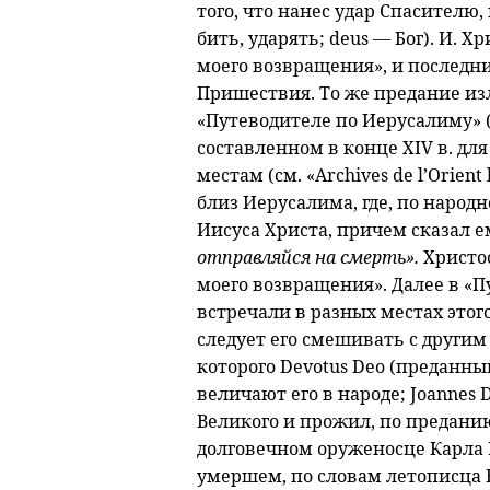
того, что нанес удар Спасителю,
бить, ударять; deus — Бог). И. 
моего возвращения», и последн
Пришествия. То же предание и
«Путеводителе по Иерусалиму» («L
составленном в конце XIV в. д
местам (см. «Archives de l’Orient 
близ Иерусалима, где, по народ
Иисуса Христа, причем сказал е
отправляйся на смерть».
Христос
моего возвращения». Далее в «П
встречали в разных местах этого
следует его смешивать с други
которого Devotus Deo (преданный
величают его в народе; Joannes
Великого и прожил, по преданию,
долговечном оруженосце Карла В
умершем, по словам летописца В