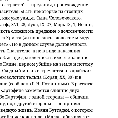
Его страстей — предания, происхождение
пасителя: «Есть некоторые из стоящих
, как уже увидят Сына Человеческого,
., XVI, 28; Лука, IX, 27; Марк IX, 1; Иоанн,
текста сложилось предание о долговечности
а Христа («и понеслось слово сие между
рет»). Но в данном случае долговечность
сть Спасителю, а не в виде наказания
В. ж., где долговечность имеет значение
о Каине, первом убийце на земле и потому
 Сходный мотив встречается и в арабских
 золотого тельца (Коран, XX, 89) и в
не (сообщено Г. Н. Потаниным). В рассказе
-Картофиле замечается слияние двух
о Картофил, с одной стороны — обидчик,
у, но, с другой стороны — он принял
ведную жизнь. Иоанн Буттадей, о котором
ит ближе к легенде о Малхе, ибо является