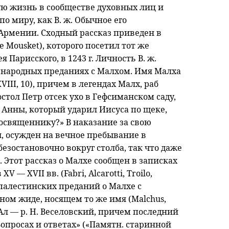
ю жизнь в сообществе духовных лиц и
о миру, как В. ж. Обычное его
 Армении. Сходный рассказ приведен в
 Mousket), которого посетил тот же
 Парисского, в 1243 г. Личность В. ж.
 народных преданиях с Малхом. Имя Малха
VIII, 10), причем в легендах Малх, раб
тол Петр отсек ухо в Гефсиманском саду,
 Анны, который ударил Иисуса по щеке,
восвященнику?» В наказание за свою
, осужден на вечное пребывание в
безостановочно вокруг столба, так что даже
. Этот рассказ о Малхе сообщен в записках
— XVII вв. (Fabri, Alcarotti, Troilo,
 палестинских преданий о Малхе с
ном жиде, носящем то же имя (Malchus,
 Ал — р. Н. Веселовский, причем последний
Вопросах и ответах» («Памятн. старинной