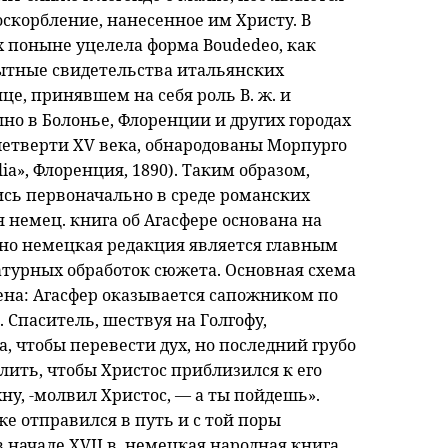
скорбление, нанесенное им Христу. В
 поныне уцелела форма Boudedeo, как
ытные свидетельства итальянских
це, принявшем на себя роль В. ж. и
но в Болонье, Флоренции и других городах
четверти XV века, обнародованы Морпурго
alia», Флоренция, 1890). Таким образом,
ись первоначально в среде романских
немец. книга об Агасфере основана на
 но немецкая редакция является главным
турных обработок сюжета. Основная схема
ена: Агасфер оказывается сапожником по
Спаситель, шествуя на Голгофу,
а, чтобы перевести дух, но последний грубо
олить, чтобы Христос приблизился к его
ну, -молвил Христос, — а ты пойдешь».
же отправился в путь и с той поры
в начале XVII в. немецкая народная книга