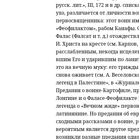
русск. лит.», III, 172 и в др. сп
ухо, различается от личности в
первосвященника: этот воин им
«Феофилактом», рабом Каиафы. С
Фалас (Фалсат и т. д.) отождес
И. Христа на кресте (см. Карпов,
расслабленным, некогда исцеле
вшим Его и ударившим по ланит
это на вечную муку: его трижды
снова оживает (см. А. Веселовск
легенд в Палестине», в «Журнале
Предания о воине-Картофиле, п
Лонгине и о Фаласе-Феофилакте
легенда о «Вечном жиде» первон
латинянине. Но предания об ев
сходными рассказами о воине, р
вероятным является другое пре
возникли разные предания одно