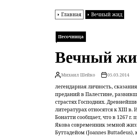
Главная
Вечный жид
Песочница
Вечный жи
Михаил Шейко
05.03.2014
легендарная личность, сказани
преданий в Палестине, развивши
страстях Господних. Древнейшие
литературах относятся к XIII в
Бонатти сообщает, что в 1267 г.
Якова современник земной жиз
Буттадейом (Joannes Buttadeus)