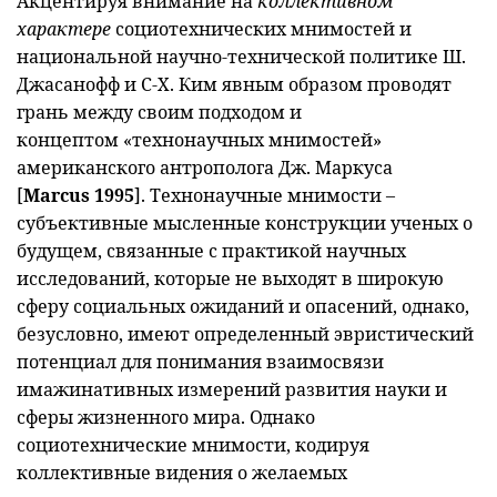
Акцентируя внимание на
коллективном
характере
социотехнических мнимостей и
национальной научно-технической политике Ш.
Джасанофф и С-Х. Ким явным образом проводят
грань между своим подходом и
концептом «технонаучных мнимостей»
американского антрополога Дж. Маркуса
[
Marcus
1995
]. Технонаучные мнимости –
субъективные мысленные конструкции ученых о
будущем, связанные с практикой научных
исследований, которые не выходят в широкую
сферу социальных ожиданий и опасений, однако,
безусловно, имеют определенный эвристический
потенциал для понимания взаимосвязи
имажинативных измерений развития науки и
сферы жизненного мира. Однако
социотехнические мнимости, кодируя
коллективные видения о желаемых